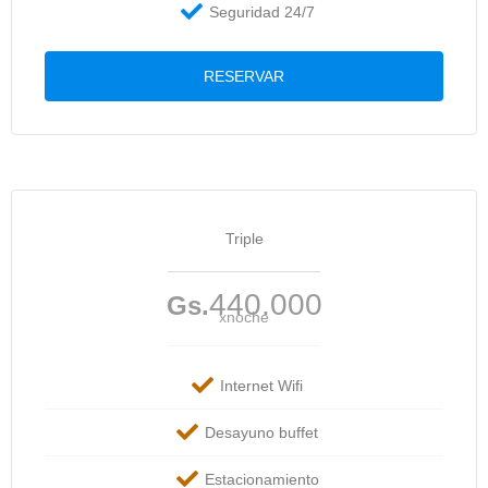
Seguridad 24/7
RESERVAR
Triple
440.000
Gs.
xnoche
Internet Wifi
Desayuno buffet
Estacionamiento