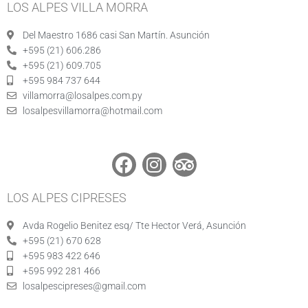
c
s
i
LOS ALPES VILLA MORRA
e
t
p
b
a
a
Del Maestro 1686 casi San Martín. Asunción
+595 (21) 606.286
o
g
d
+595 (21) 609.705
o
r
v
+595 984 737 644
k
a
i
villamorra@losalpes.com.py
m
s
losalpesvillamorra@hotmail.com
o
r
F
I
T
a
n
r
c
s
i
LOS ALPES CIPRESES
e
t
p
b
a
a
Avda Rogelio Benitez esq/ Tte Hector Verá, Asunción
+595 (21) 670 628
o
g
d
+595 983 422 646
o
r
v
+595 992 281 466
k
a
i
losalpescipreses@gmail.com
m
s