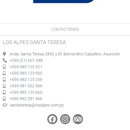
CONTACTENOS
LOS ALPES SANTA TERESA
Avda. Santa Teresa 2855 y Dr. Bernardino Caballero. Asunción
+595 (21) 607 348
+595 983 125 321
+595 983 123 900
+595 983 123 259
+595 981 552 066
+595 983 123 665
+595 992 281 466
santateresa@losalpes.com.py
F
I
T
a
n
r