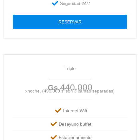
Seguridad 24/7
RESERVAR
Triple
440.000
Gs.
xnoche, (490.000 si son 3 camas separadas)
Internet Wifi
Desayuno buffet
Estacionamiento